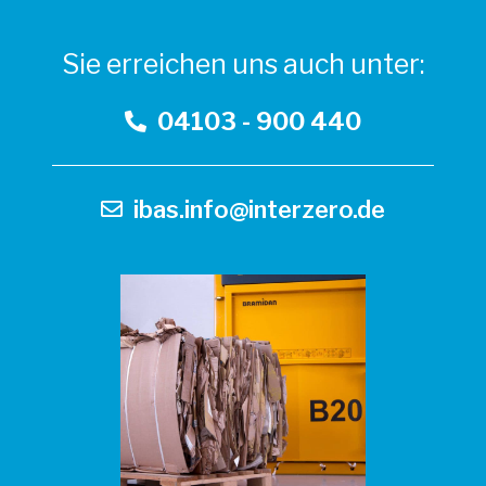
l
Sie erreichen uns auch unter:
t
e
04103 - 900 440
r
n
a
ibas.info@interzero.de
t
i
v
e
: