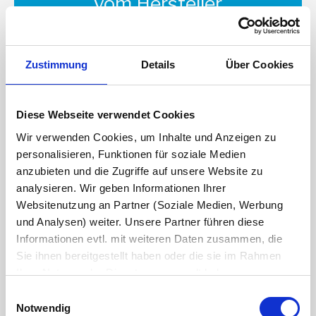
vom Hersteller
Zustimmung
Details
Über Cookies
Wir verwenden ausschließlich Original-
Diese Webseite verwendet Cookies
Ersatzteile vom Hersteller, um die
Wir verwenden Cookies, um Inhalte und Anzeigen zu
Qualität und Zuverlässigkeit Ihrer
personalisieren, Funktionen für soziale Medien
anzubieten und die Zugriffe auf unsere Website zu
Rohstoffpresse zu gewährleisten. So
analysieren. Wir geben Informationen Ihrer
vermeiden Sie unerwartete Ausfälle und
Websitenutzung an Partner (Soziale Medien, Werbung
können sicher sein, dass Ihre Maschine
und Analysen) weiter. Unsere Partner führen diese
Informationen evtl. mit weiteren Daten zusammen, die
immer auf dem neuesten Stand bleibt.
Sie ihnen bereitgestellt haben oder die sie im Rahmen
Ihrer Nutzung der Dienste gesammelt haben.
Es werden bei der Nutzung unserer Website Daten in die
Einwilligungsauswahl
USA oder Drittstaaten übertragen und dort verarbeitet.
Notwendig