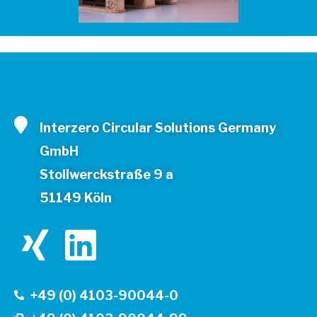
Interzero Circular Solutions Germany
GmbH
Stollwerckstraße 9 a
51149 Köln
X
L
i
i
+49 (0) 4103-90044-0
n
n