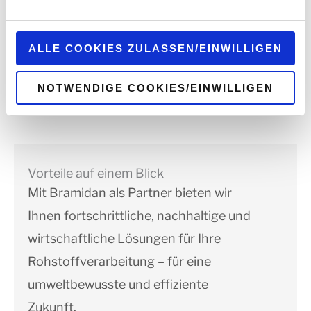
Seiten informieren. Wir speichern Ihre
Einwilligung
. Sie
können sie unter
datenschutz@interzero.de
jederzeit
widerrufen. Näheres dazu erfahren Sie in unserer
ALLE COOKIES ZULASSEN/EINWILLIGEN
Datenschutzerklärung
.
NOTWENDIGE COOKIES/EINWILLIGEN
Vorteile auf einem Blick
Mit Bramidan als Partner bieten wir
Ihnen fortschrittliche, nachhaltige und
wirtschaftliche Lösungen für Ihre
Rohstoffverarbeitung – für eine
umweltbewusste und effiziente
Zukunft.