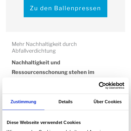
Zu den Ballenpressen
Mehr Nachhaltigkeit durch
Abfallverdichtung
Nachhaltigkeit und
Ressourcenschonung stehen im
Fokus aller Bramidan-Lösungen:
Die
effiziente Trennung und Verdichtung
von Wertstoffen senkt
Zustimmung
Details
Über Cookies
Transportkosten, reduziert
Lagerflächen und hilft Unternehmen
Diese Webseite verwendet Cookies
dabei, ihren ökologischen Fußabdruck