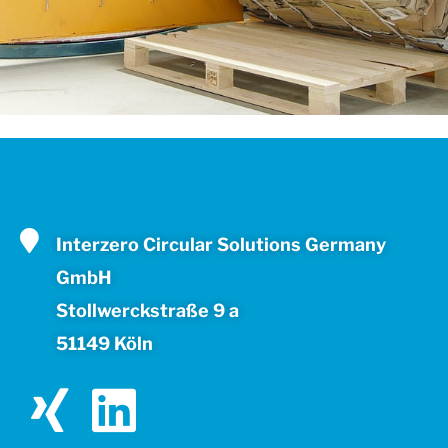
Interzero Circular Solutions Germany
GmbH
Stollwerckstraße 9 a
51149 Köln
X
L