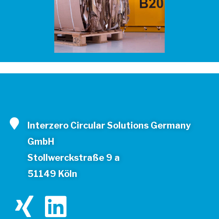
Interzero Circular Solutions Germany
GmbH
Stollwerckstraße 9 a
51149 Köln
X
L