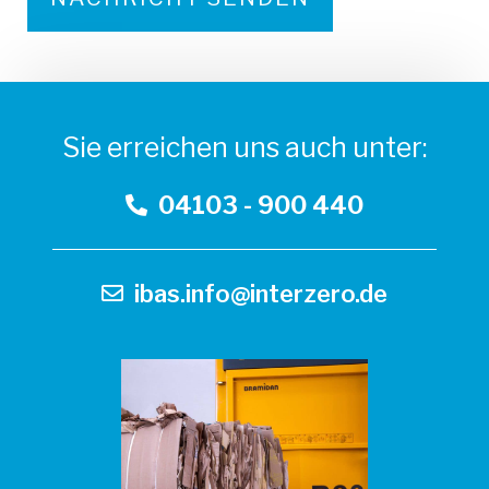
A
l
Sie erreichen uns auch unter:
t
e
04103 - 900 440
r
n
a
ibas.info@interzero.de
t
i
v
e
: