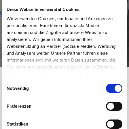
Diese Webseite verwendet Cookies
Wir verwenden Cookies, um Inhalte und Anzeigen zu
personalisieren, Funktionen für soziale Medien
anzubieten und die Zugriffe auf unsere Website zu
analysieren. Wir geben Informationen Ihrer
Websitenutzung an Partner (Soziale Medien, Werbung
und Analysen) weiter. Unsere Partner führen diese
Informationen evtl. mit weiteren Daten zusammen, die
Sie ihnen bereitgestellt haben oder die sie im Rahmen
Ihrer Nutzung der Dienste gesammelt haben.
Es werden bei der Nutzung unserer Website Daten in die
Einwilligungsauswahl
Persönlicher Service von Anfang an
USA oder Drittstaaten übertragen und dort verarbeitet.
Notwendig
Die einzelnen Vertragspartner können Sie dem Cookie-
Dank unseres umfangreichen Netzwerks können
Banner und/oder der Datenschutzerklärung entnehmen.
Präferenzen
wir flexibel auf Ihre individuellen Anforderungen
Mit der Bestätigung Ihrer Auswahl der Cookies,
willigen
Sie in die Datenübertragung in Drittstaaten ein. Erst wenn
eingehen und maßgeschneiderte Lösungen für
Sie Buttons anklicken, werden Bilder und andere Daten
Statistiken
Ihr Unternehmen anbieten. Unser geschultes