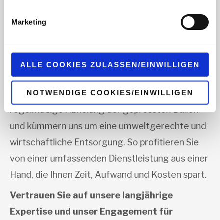
von Drittanbietern nachgeladen. Ihre IP-Adresse wird
Fachpersonal steht Ihnen bei Fragen oder
dabei an externe Server übertragen. Über den
Marketing
Datenschutz dieser Anbieter können Sie sich auf deren
technischen Problemen jederzeit zur Verfügung
Seiten informieren. Wir speichern Ihre
Einwilligung
. Sie
und sorgt dafür, dass Ausfallzeiten auf ein
können sie unter
datenschutz@interzero.de
jederzeit
widerrufen. Näheres dazu erfahren Sie in unserer
Minimum reduziert werden. Auch nach der
ALLE COOKIES ZULASSEN/EINWILLIGEN
Datenschutzerklärung
.
Inbetriebnahme Ihrer Ballenpresse begleiten wir
NOTWENDIGE COOKIES/EINWILLIGEN
Sie zuverlässig weiter: Wir organisieren die
regelmäßige Abholung der gepressten Ballen
und kümmern uns um eine umweltgerechte und
wirtschaftliche Entsorgung. So profitieren Sie
von einer umfassenden Dienstleistung aus einer
Hand, die Ihnen Zeit, Aufwand und Kosten spart.
Vertrauen Sie auf unsere langjährige
Expertise und unser Engagement für