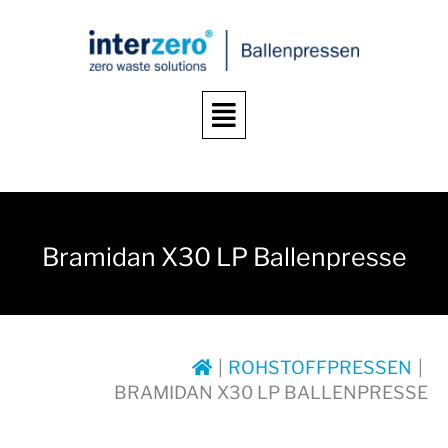
Zum
Inhalt
springen
Menü
Bramidan X30 LP Ballenpresse
ROHSTOFFPRESSEN
BRAMIDAN X30 LP BALLENPRESSE