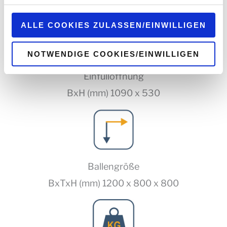
Styropor
können sie unter
datenschutz@interzero.de
jederzeit
widerrufen. Näheres dazu erfahren Sie in unserer
ALLE COOKIES ZULASSEN/EINWILLIGEN
Datenschutzerklärung
.
NOTWENDIGE COOKIES/EINWILLIGEN
Einfüllöffnung
BxH (mm) 1090 x 530
Ballengröße
BxTxH (mm) 1200 x 800 x 800