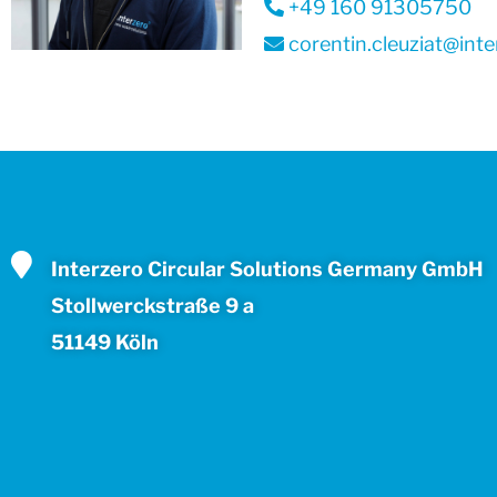
+49 160 91305750
corentin.cleuziat@inte
Interzero Circular Solutions Germany GmbH
Stollwerckstraße 9 a
51149 Köln