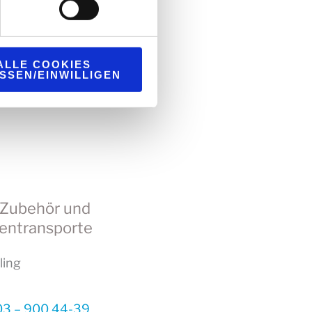
@interzero.de
ALLE COOKIES
SSEN/EINWILLIGEN
 Zubehör und
entransporte
ling
3 – 900 44-39