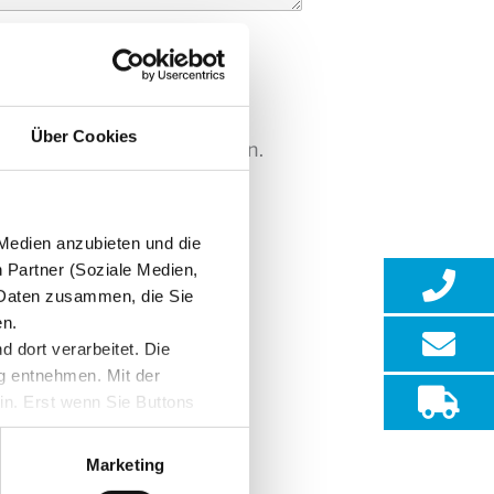
ptional)
Über Cookies
r Geltung einverstanden bin.
 Medien anzubieten und die
n Partner (Soziale Medien,
n Daten zusammen, die Sie
en.
 dort verarbeitet. Die
g entnehmen. Mit der
ein. Erst wenn Sie Buttons
4103-90044-0
wird dabei an externe Server
en. Wir speichern Ihre
Marketing
4103-90044-99
s dazu erfahren Sie in