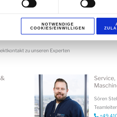
ung
.
ibas.info
NOTWENDIGE
COOKIES/EINWILLIGEN
ZULA
rektkontakt zu unseren Experten
 &
Service,
Maschin
Sören Stel
Teamleiter
+49 410