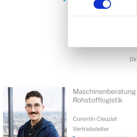
n
unserer
Datenschutzerklär
51149 Köln
a
t
i
v
e
Di
:
Maschinenberatung
Rohstofflogistik
Corentin Cleuziat
Vertriebsleiter