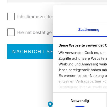
Ich stimme zu, den kostenlosen Newsletter de
Zustimmung
Hiermit bestätige ich, dass ich die
Datenschut
Diese Webseite verwendet 
Wir verwenden Cookies, um In
Zugriffe auf unsere Website 
Werbung und Analysen) weiter
A
ihnen bereitgestellt haben o
l
Es werden bei der Nutzung un
einzelnen Vertragspartner k
t
Bestätigung Ihrer Auswahl d
e
anklicken, werden Bilder und
Interzero Circular 
Einwilligungsauswahl
übertragen. Über den Datensc
r
Notwendig
Stollwerckstraße 9 
Einwilligung
. Sie können si