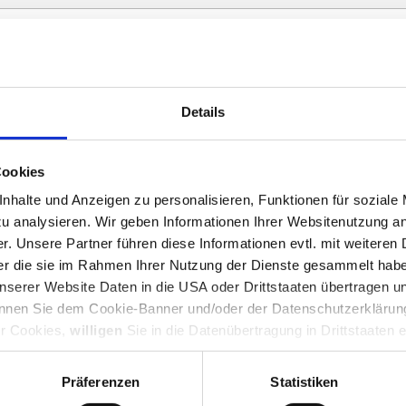
r Interzero Circular Solutions Germany zu erhalten.(o
Details
zerklärung
zur Kenntnis genommen habe und mit ihre
Cookies
halte und Anzeigen zu personalisieren, Funktionen für soziale
zu analysieren. Wir geben Informationen Ihrer Websitenutzung a
. Unsere Partner führen diese Informationen evtl. mit weitere
der die sie im Rahmen Ihrer Nutzung der Dienste gesammelt hab
serer Website Daten in die USA oder Drittstaaten übertragen und
önnen Sie dem Cookie-Banner und/oder der Datenschutzerklärun
er Cookies,
willigen
Sie in die Datenübertragung in Drittstaaten 
+49 (0) 
 andere Daten von Drittanbietern nachgeladen. Ihre IP-Adresse 
Solutions Germany GmbH
hutz dieser Anbieter können Sie sich auf deren Seiten informier
Präferenzen
Statistiken
a
+49 (0) 
e unter
datenschutz@interzero.de
jederzeit widerrufen. Nähere